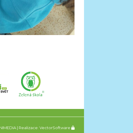
NIMEDIA
| Realizace:
VectorSoftware