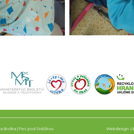
 a školka | Pec pod Sněžkou
Webdesign:
U