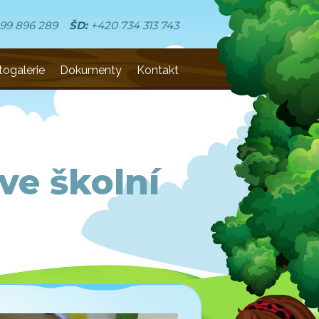
99 896 289
ŠD:
+420 734 313 743
togalerie
Dokumenty
Kontakt
ve školní