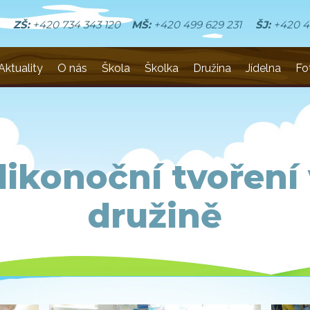
ZŠ:
+420 734 343 120
MŠ:
+420 499 629 231
ŠJ:
+420 4
Aktuality
O nás
Škola
Školka
Družina
Jídelna
Fo
likonoční tvoření 
družině