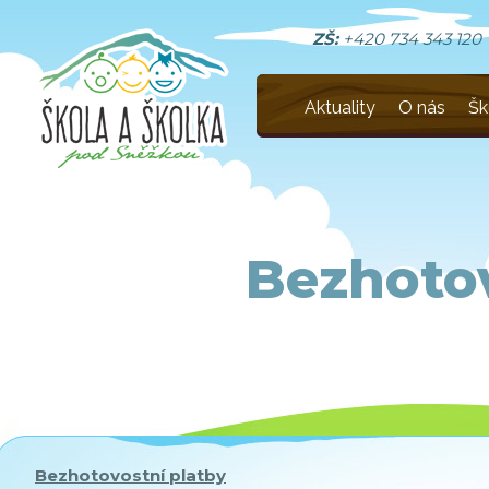
ZŠ:
+420 734 343 120
Aktuality
O nás
Šk
Bezhotov
Bezhotovostní platby