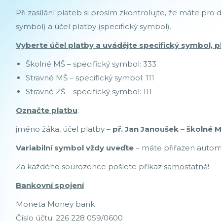
Při zasílání plateb si prosím zkontrolujte, že máte pro 
symbol) a účel platby (specifický symbol).
Vyberte účel platby a uvádějte specifický symbol, p
Školné MŠ – specifický symbol: 333
Stravné MŠ – specifický symbol: 111
Stravné ZŠ – specifický symbol: 111
Označte platbu
:
jméno žáka, účel platby
– př. Jan Janoušek – školné 
Variabilní symbol vždy uveďte
– máte přiřazen automa
Za každého sourozence pošlete příkaz
samostatně
!
Bankovní spojení
Moneta Money bank
Číslo účtu: 226 228 059/0600