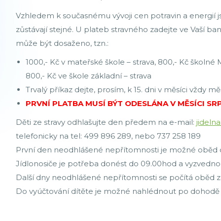
Vzhledem k současnému vývoji cen potravin a energií j
zůstávají stejné. U plateb stravného zadejte ve Vaší b
může být dosaženo, tzn.:
1000,- Kč v mateřské škole – strava, 800,- Kč školné M
800,- Kč ve škole základní – strava
Trvalý příkaz dejte, prosím, k 15. dni v měsíci vždy 
PRVNÍ PLATBA MUSÍ BÝT ODESLÁNA V MĚSÍCI SR
Děti ze stravy odhlašujte den předem na e-mail:
jideln
telefonicky na tel: 499 896 289, nebo 737 258 189
První den neodhlášené nepřítomnosti je možné oběd o
Jídlonosiče je potřeba donést do 09.00hod a vyzvedno
Další dny neodhlášené nepřítomnosti se počítá oběd 
Do vyúčtování dítěte je možné nahlédnout po dohodě 