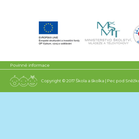
Povinné informace
Copyright © 2017 Škola a školka | Pec pod Sněžk