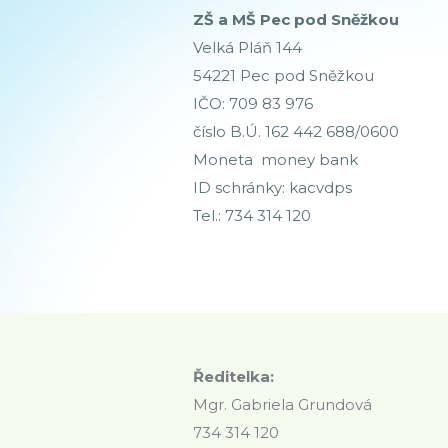
ZŠ a MŠ Pec pod Sněžkou
Velká Pláň 144
54221 Pec pod Sněžkou
IČO: 709 83 976
číslo B.Ú. 162 442 688/0600
Moneta money bank
ID schránky: kacvdps
Tel.: 734 314 120
Ředitelka:
Mgr. Gabriela Grundová
734 314 120