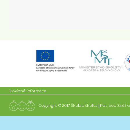
Povinné informace
Copyright © 2017 Škola a školka | Pec pod Sněžk