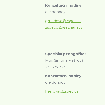
Konzultační hodiny:
dle dohody
grundova@zspec.cz
zspecps@seznam.cz
Speciální pedagožka:
Mgr. Simona Fizérová
731 574 773
Konzultační hodiny:
dle dohody
fizerova@zspec.cz