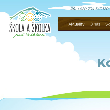
ZŠ:
+420 734 343 120
Aktuality
O nás
Šk
K