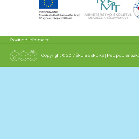
Povinné informace
Copyright © 2017 Škola a školka | Pec pod Sněžk