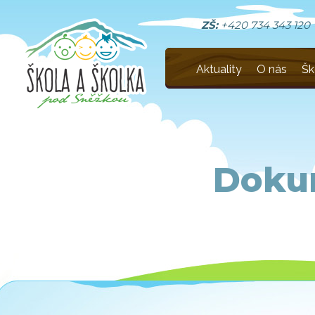
ZŠ:
+420 734 343 120
Aktuality
O nás
Šk
Doku