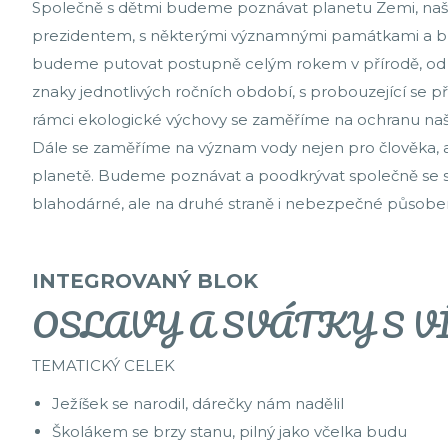
Společně s dětmi budeme poznávat planetu Zemi, naš
prezidentem, s některými významnými památkami a budo
budeme putovat postupně celým rokem v přírodě, od 
znaky jednotlivých ročních období, s probouzející se pří
rámci ekologické výchovy se zaměříme na ochranu naší m
Dále se zaměříme na význam vody nejen pro člověka, ale i
planetě. Budeme poznávat a poodkrývat společně se skř
blahodárné, ale na druhé straně i nebezpečné působen
INTEGROVANÝ BLOK
OSLAVY A SVÁTKY S 
TEMATICKÝ CELEK
Ježíšek se narodil, dárečky nám nadělil
Školákem se brzy stanu, pilný jako včelka budu