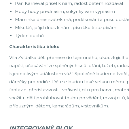
Pan Karneval přišel k nám, radost dětem rozdával
Hody hody přednáším, sukýnky vám vypráším
Maminka dnes svátek má, poděkování a pusu dostá
Mikuláši, přijď dnes k nám, písničku ti zazpívám
Týden duchů
Charakteristika bloku
Víla Zvídalka děti přenese do tajemného, okouzlujícíh
napětí, očekávání ze splněných snů, přání, tužeb, radost
k jednotlivým událostem váží. Společně budeme tvořit, vy
dárečky pro rodiče. Děti se budou také velkou měrou p
fantazie, představivosti, tvořivosti, citu pro barvu, mate
snažit u dětí prohlubovat touhu po vědění, rozvoj citů,
příbuzným, dětem, kamarádům, vrstevníkům.
INTEGROVANÝ BLOK