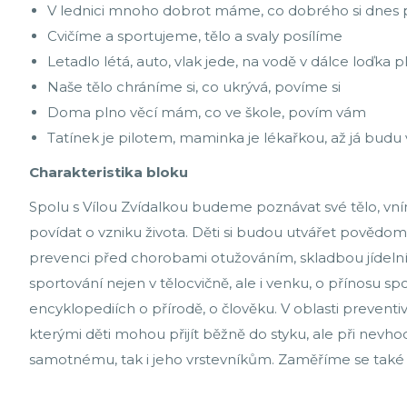
V lednici mnoho dobrot máme, co dobrého si dnes 
Cvičíme a sportujeme, tělo a svaly posílíme
Letadlo létá, auto, vlak jede, na vodě v dálce loďka p
Naše tělo chráníme si, co ukrývá, povíme si
Doma plno věcí mám, co ve škole, povím vám
Tatínek je pilotem, maminka je lékařkou, až já budu 
Charakteristika bloku
Spolu s Vílou Zvídalkou budeme poznávat své tělo, vní
povídat o vzniku života. Děti si budou utvářet pověd
prevenci před chorobami otužováním, skladbou jídelníč
sportování nejen v tělocvičně, ale i venku, o přínosu sp
encyklopediích o přírodě, o člověku. V oblasti prevent
kterými děti mohou přijít běžně do styku, ale při nevho
samotnému, tak i jeho vrstevníkům. Zaměříme se také 