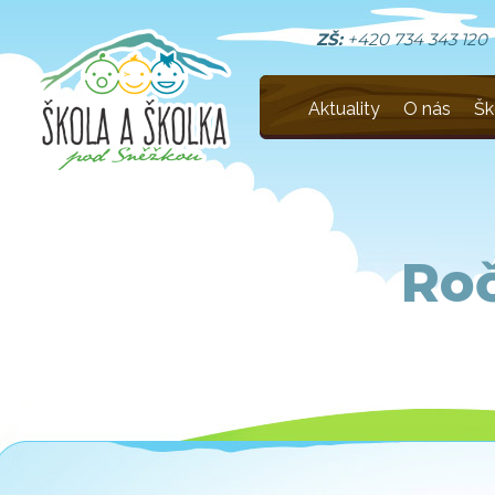
ZŠ:
+420 734 343 120
Aktuality
O nás
Šk
Roč