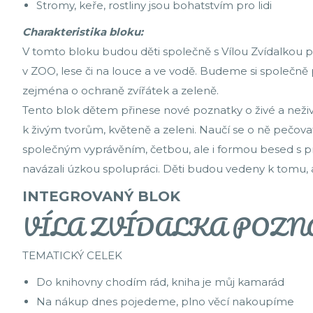
Stromy, keře, rostliny jsou bohatstvím pro lidi
Charakteristika bloku:
V tomto bloku budou děti společně s Vílou Zvídalkou po
v ZOO, lese či na louce a ve vodě. Budeme si společně pov
zejména o ochraně zvířátek a zeleně.
Tento blok dětem přinese nové poznatky o živé a neživé
k živým tvorům, květeně a zeleni. Naučí se o ně pečovat
společným vyprávěním, četbou, ale i formou besed s p
navázali úzkou spolupráci. Děti budou vedeny k tomu, a
INTEGROVANÝ BLOK
VÍLA ZVÍDALKA POZN
TEMATICKÝ CELEK
Do knihovny chodím rád, kniha je můj kamarád
Na nákup dnes pojedeme, plno věcí nakoupíme