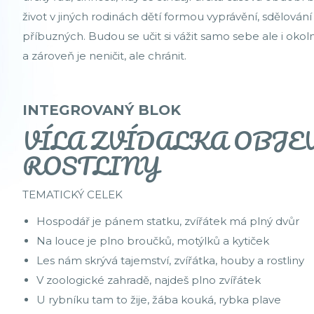
život v jiných rodinách dětí formou vyprávění, sdělování 
příbuzných. Budou se učit si vážit samo sebe ale i okoln
a zároveň je neničit, ale chránit.
INTEGROVANÝ BLOK
VÍLA ZVÍDALKA OBJE
ROSTLINY
TEMATICKÝ CELEK
Hospodář je pánem statku, zvířátek má plný dvůr
Na louce je plno broučků, motýlků a kytiček
Les nám skrývá tajemství, zvířátka, houby a rostliny
V zoologické zahradě, najdeš plno zvířátek
U rybníku tam to žije, žába kouká, rybka plave