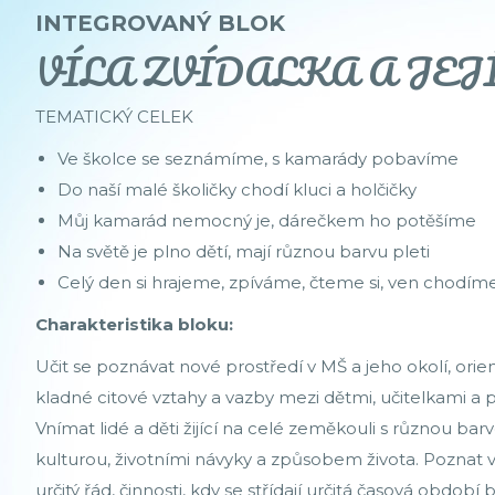
INTEGROVANÝ BLOK
VÍLA ZVÍDALKA A JEJ
TEMATICKÝ CELEK
Ve školce se seznámíme, s kamarády pobavíme
Do naší malé školičky chodí kluci a holčičky
Můj kamarád nemocný je, dárečkem ho potěšíme
Na světě je plno dětí, mají různou barvu pleti
Celý den si hrajeme, zpíváme, čteme si, ven chodím
Charakteristika bloku:
Učit se poznávat nové prostředí v MŠ a jeho okolí, orie
kladné citové vztahy a vazby mezi dětmi, učitelkami a p
Vnímat lidé a děti žijící na celé zeměkouli s různou barv
kulturou, životními návyky a způsobem života. Poznat v 
určitý řád, činnosti, kdy se střídají určitá časová obdob