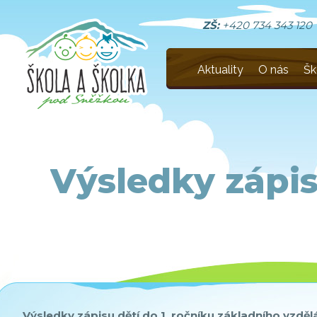
ZŠ:
+420 734 343 120
Aktuality
O nás
Šk
Výsledky zápisu
Výsledky zápisu dětí do 1. ročníku základního vzděl