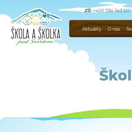
ZŠ:
+420 734 343 120
Aktuality
O nás
Šk
Škol