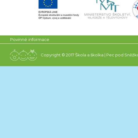
Povinné informace
Copyright © 2017 Škola a školka | Pec pod Sněžk