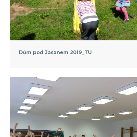
Dům pod Jasanem 2019_TU