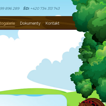
99 896 289
ŠD:
+420 734 313 743
togalerie
Dokumenty
Kontakt