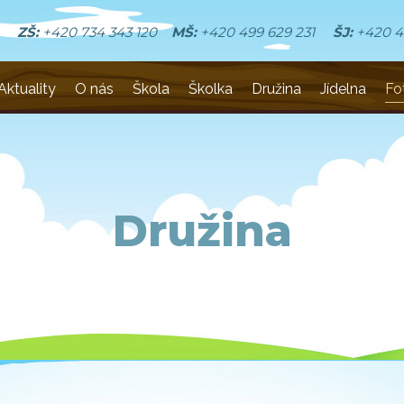
ZŠ:
+420 734 343 120
MŠ:
+420 499 629 231
ŠJ:
+420 4
Aktuality
O nás
Škola
Školka
Družina
Jídelna
Fo
Družina