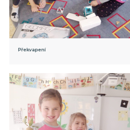
Překvapení