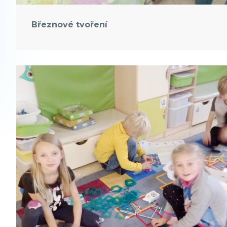
Březnové tvoření