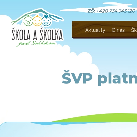
ZŠ:
+420 734 343 120
Aktuality
O nás
Šk
ŠVP platn