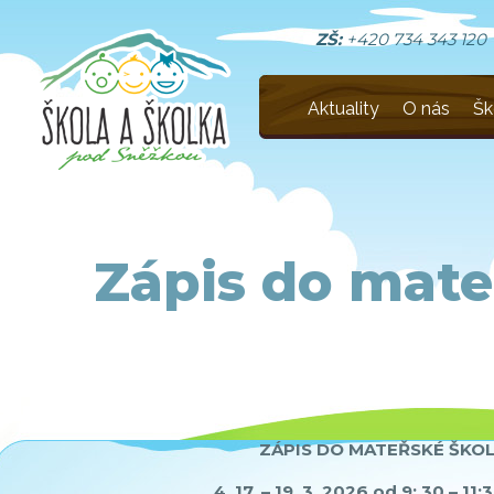
ZŠ:
+420 734 343 120
Aktuality
O nás
Šk
Zápis do mate
ZÁPIS DO MATEŘSKÉ ŠKO
4.
17. – 19. 3. 2026 od 9: 30 – 11: