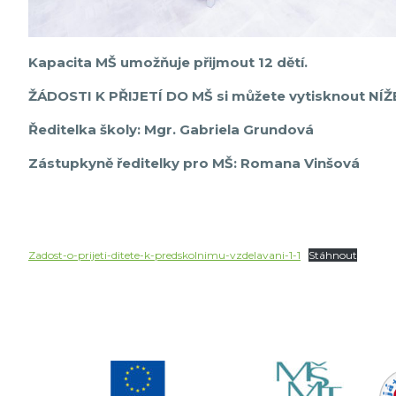
Kapacita MŠ umožňuje přijmout 12 dětí.
ŽÁDOSTI K PŘIJETÍ DO MŠ si můžete vytisknout NÍŽ
Ředitelka školy: Mgr. Gabriela Grundová
Zástupkyně ředitelky pro MŠ: Romana Vinšová
Zadost-o-prijeti-ditete-k-predskolnimu-vzdelavani-1-1
Stáhnout