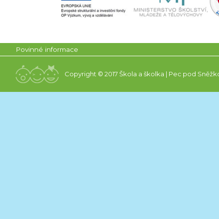
Povinné informace
Copyright © 2017 Škola a školka | Pec pod Sněžk