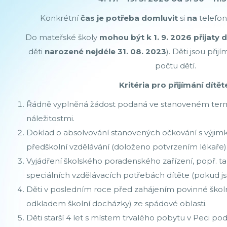
Konkrétní
čas je potřeba domluvit
si
na
telefon
Do mateřské školy
mohou být k 1. 9. 2026 přijaty d
děti
narozené nejdéle 31. 08. 2023
). Děti jsou př
počtu dětí.
Kritéria pro přijímání dítě
Řádně vyplněná žádost podaná ve stanoveném term
náležitostmi.
Doklad o absolvování stanovených očkování s výjimk
předškolní vzdělávání (doloženo potvrzením lékaře)
Vyjádření školského poradenského zařízení, popř. tak
speciálních vzdělávacích potřebách dítěte (pokud js
Děti v posledním roce před zahájením povinné školn
odkladem školní docházky) ze spádové oblasti.
Děti starší 4 let s místem trvalého pobytu v Peci p