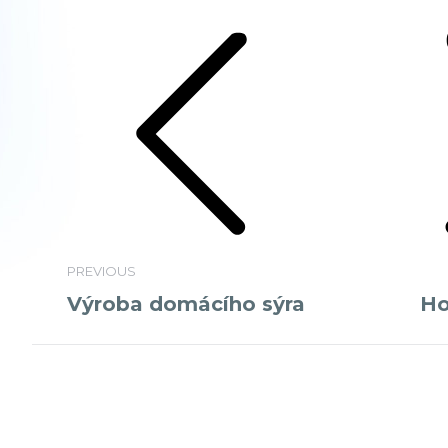
Album
navigation
Previous
Next
album:
album:
PREVIOUS
Výroba domácího sýra
Ho