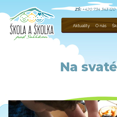
ZŠ:
+420 734 343 120
Aktuality
O nás
Šk
Na svat