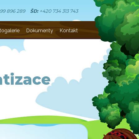
99 896 289
ŠD:
+420 734 313 743
togalerie
Dokumenty
Kontakt
tizace