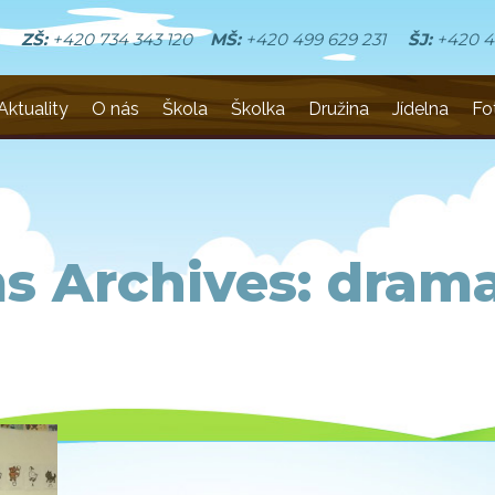
ZŠ:
+420 734 343 120
MŠ:
+420 499 629 231
ŠJ:
+420 4
Aktuality
O nás
Škola
Školka
Družina
Jídelna
Fo
s Archives:
drama