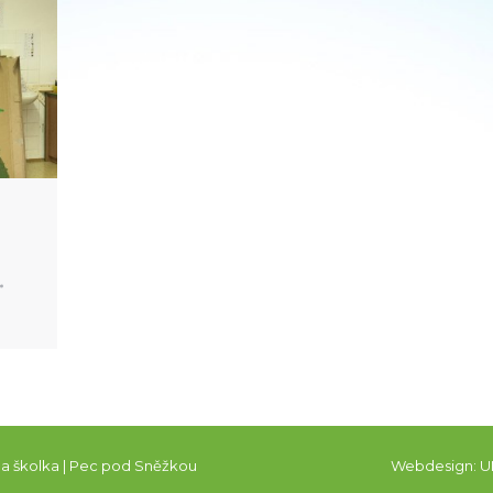
 a školka | Pec pod Sněžkou
Webdesign:
U