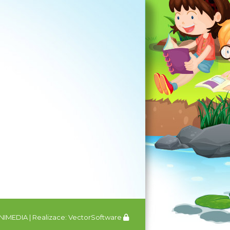
NIMEDIA
| Realizace:
VectorSoftware