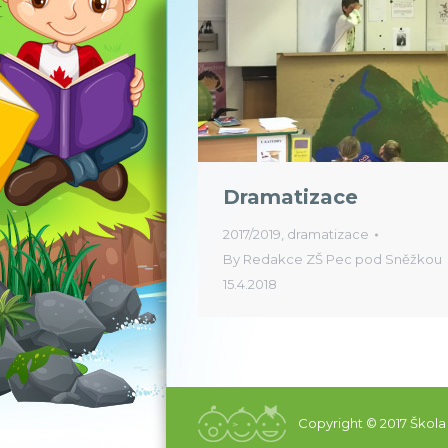
Dramatizace
2017/2019
,
dramatizace
By
Redakce ZŠ Pec pod Sněžkou
15.4.2018
Copyright © 2017 Škola