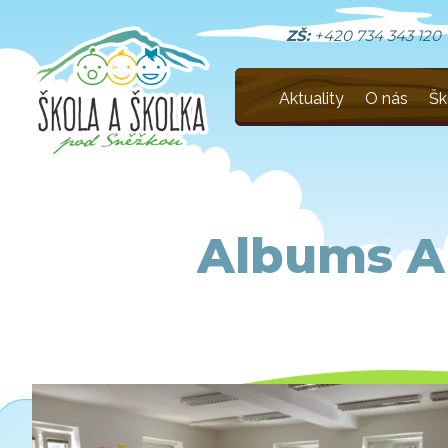
ZŠ:
+420 734 343 120
Aktuality
O nás
Šk
Albums A