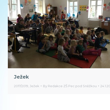
Ježek
2017/2019
,
Ježek
By
Redakce ZŠ Pec pod Sněžkou
24.1.2