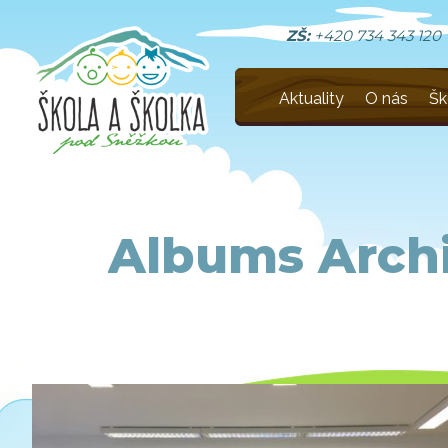
ZŠ:
+420 734 343 120
Aktuality
O nás
Šk
Albums Arch