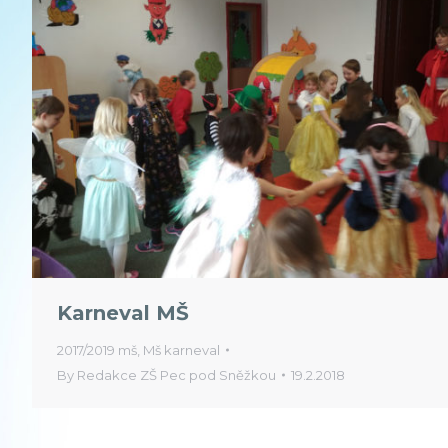
Karneval MŠ
2017/2019 mš
,
Mš karneval
By
Redakce ZŠ Pec pod Sněžkou
19.2.2018