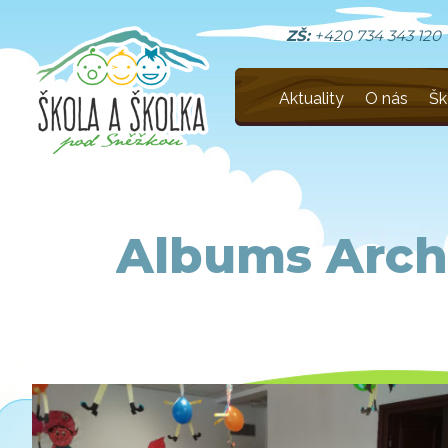
ZŠ:
+420 734 343 120
Aktuality
O nás
Šk
Albums Arch