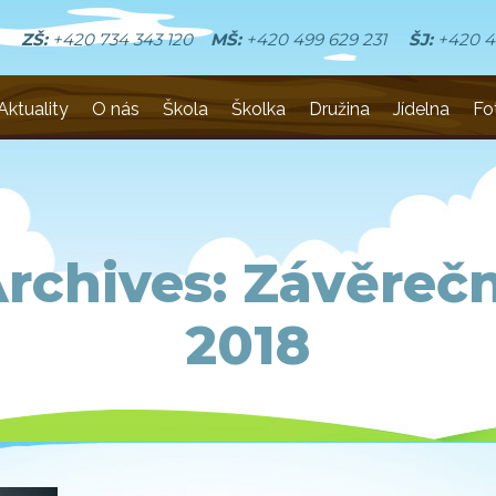
ZŠ:
+420 734 343 120
MŠ:
+420 499 629 231
ŠJ:
+420 4
Aktuality
O nás
Škola
Školka
Družina
Jídelna
Fo
rchives:
Závěrečn
2018