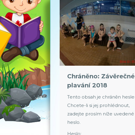
Chráněno: Závěrečné
plavání 2018
Tento obsah je chráněn hesl
Chcete-li si jej prohlédnout,
zadejte prosím níže uvedené
heslo.
Heslo: