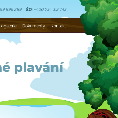
99 896 289
ŠD:
+420 734 313 743
togalerie
Dokumenty
Kontakt
é plavání