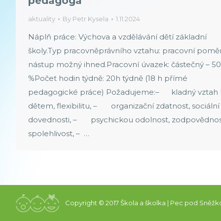
pedagoga
aktuality
By
Petr Kysela
1.11.2024
Náplň práce: Výchova a vzdělávání dětí základní
školy.Typ pracovněprávního vztahu: pracovní poměr
nástup možný ihned.Pracovní úvazek: částečný – 50
%Počet hodin týdně: 20h týdně (18 h přímé
pedagogické práce) Požadujeme:– kladný vztah 
dětem, flexibilitu, – organizační zdatnost, sociální
dovednosti, – psychickou odolnost, zodpovědnos
spolehlivost, – …
Copyright © 2017 Škola a školka | Pec pod Sněžk