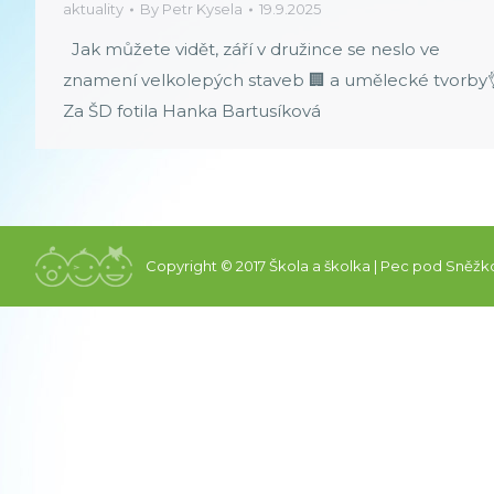
aktuality
By
Petr Kysela
19.9.2025
Jak můžete vidět, září v družince se neslo ve
znamení velkolepých staveb 🏢 a umělecké tvorby
Za ŠD fotila Hanka Bartusíková
Copyright © 2017 Škola a školka | Pec pod Sněžk