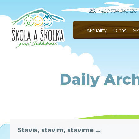
ZŠ:
+420 734 343 120
Aktuality
O nás
Šk
Daily Arc
Stavíš, stavím, stavíme …